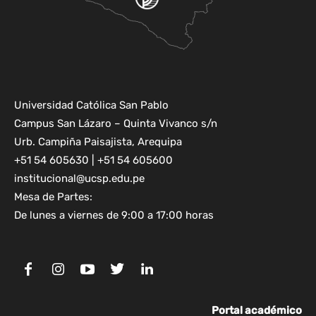
Universidad Católica San Pablo
Campus San Lázaro – Quinta Vivanco s/n
Urb. Campiña Paisajista, Arequipa
+51 54 605630 | +51 54 605600
institucional@ucsp.edu.pe
Mesa de Partes:
De lunes a viernes de 9:00 a 17:00 horas
Portal académico