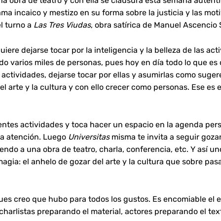
una obra de teatro y con ella se clausura esta semana autén
a incaico y mestizo en su forma sobre la justicia y las mot
l turno a
Las Tres Viudas
, obra satírica de Manuel Ascencio
iere dejarse tocar por la inteligencia y la belleza de las act
o varios miles de personas, pues hoy en día todo lo que es 
s actividades, dejarse tocar por ellas y asumirlas como suge
l arte y la cultura y con ello crecer como personas. Ese es e
erentes actividades y toca hacer un espacio en la agenda per
 la atención. Luego
Universitas
misma te invita a seguir goza
ndo a una obra de teatro, charla, conferencia, etc. Y así un
ia: el anhelo de gozar del arte y la cultura que sobre pasa 
pues creo que hubo para todos los gustos. Es encomiable el 
charlistas preparando el material, actores preparando el text