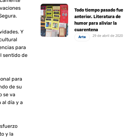
ticamente
ivaciones
Todo tiempo pasado fue
 Segura.
anterior. Literatura de
humor para aliviar la
cuarentena
ividades. Y
29 de abril de 2020
Arte
cultural
rencias para
l sentido de
sonal para
ndo de su
o se va
al día y a
esfuerzo
o y la