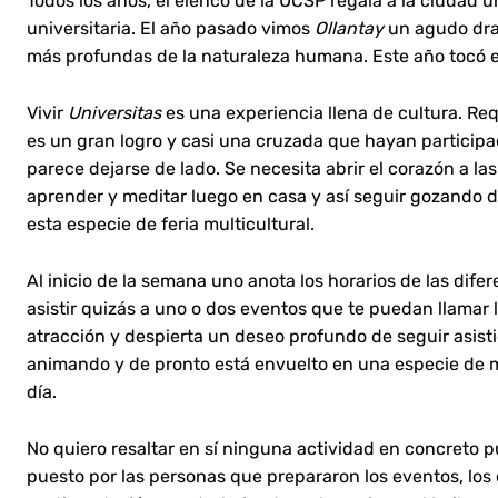
Todos los años, el elenco de la UCSP regala a la ciudad 
universitaria. El año pasado vimos
Ollantay
un agudo dram
más profundas de la naturaleza humana. Este año tocó e
Vivir
Universitas
es una experiencia llena de cultura. Requ
es un gran logro y casi una cruzada que hayan participad
parece dejarse de lado. Se necesita abrir el corazón a la
aprender y meditar luego en casa y así seguir gozando de
esta especie de feria multicultural.
Al inicio de la semana uno anota los horarios de las dif
asistir quizás a uno o dos eventos que te puedan llamar
atracción y despierta un deseo profundo de seguir asistie
animando y de pronto está envuelto en una especie de mag
día.
No quiero resaltar en sí ninguna actividad en concreto 
puesto por las personas que prepararon los eventos, los 