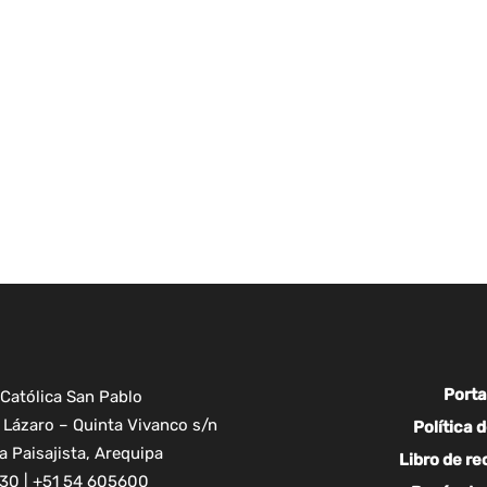
Porta
Católica San Pablo
Lázaro – Quinta Vivanco s/n
Política 
 Paisajista, Arequipa
Libro de r
30 | +51 54 605600