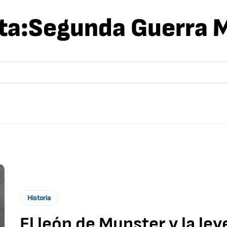
ta:
Segunda Guerra 
Historia
El león de Munster y la le