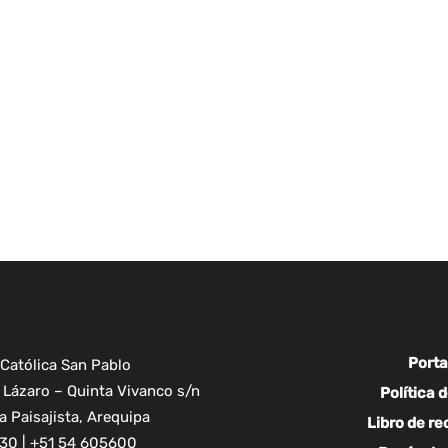
Porta
Católica San Pablo
Lázaro – Quinta Vivanco s/n
Política 
 Paisajista, Arequipa
Libro de r
30 | +51 54 605600