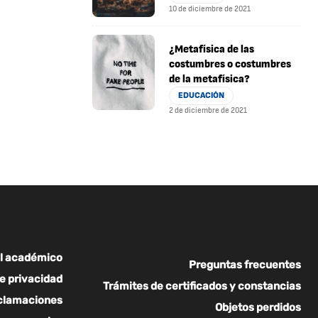
10 de diciembre de 2021
¿Metafísica de las
costumbres o costumbres
de la metafísica?
EDUCACIÓN
2 de diciembre de 2021
l académico
Preguntas frecuentes
de privacidad
Trámites de certificados y constancias
eclamaciones
Objetos perdidos