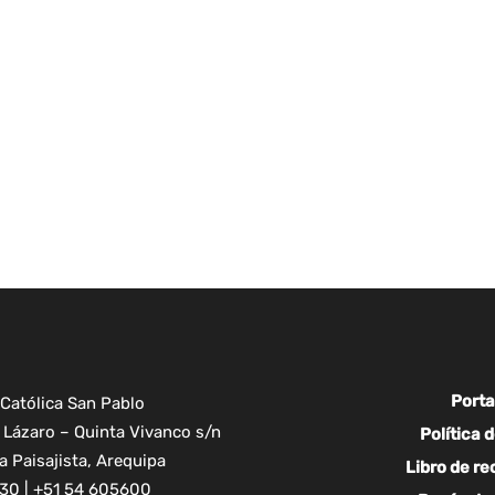
Porta
Católica San Pablo
Lázaro – Quinta Vivanco s/n
Política 
 Paisajista, Arequipa
Libro de r
30 | +51 54 605600