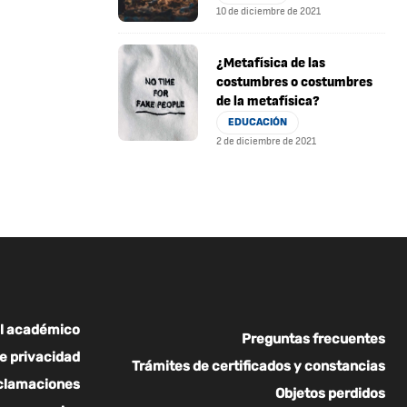
10 de diciembre de 2021
¿Metafísica de las
costumbres o costumbres
de la metafísica?
EDUCACIÓN
2 de diciembre de 2021
l académico
Preguntas frecuentes
de privacidad
Trámites de certificados y constancias
eclamaciones
Objetos perdidos