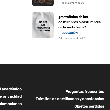
10 de diciembre de 2021
¿Metafísica de las
costumbres o costumbres
de la metafísica?
EDUCACIÓN
2 de diciembre de 2021
l académico
Preguntas frecuentes
de privacidad
Trámites de certificados y constancias
eclamaciones
Objetos perdidos