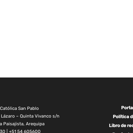
Porta
Católica San Pablo
Lázaro – Quinta Vivanco s/n
Política 
 Paisajista, Arequipa
Libro de r
30 | +51 54 605600