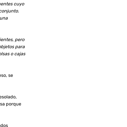
puentes cuyo
conjunto.
 una
ientes, pero
objetos para
olsas o
cajas
eso, se
esolado,
isa porque
odos