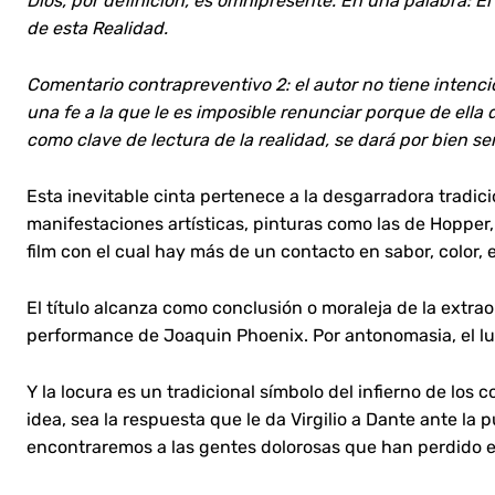
Dios, por definición, es omnipresente. En una palabra: Él
de esta Realidad.
Comentario contrapreventivo 2: el autor no tiene intenció
una fe a la que le es imposible renunciar porque de ella
como clave de lectura de la realidad, se dará por bien se
Esta inevitable cinta pertenece a la desgarradora tradi
manifestaciones artísticas, pinturas como las de Hopper,
film con el cual hay más de un contacto en sabor, color,
El título alcanza como conclusión o moraleja de la extrao
performance de Joaquin Phoenix. Por antonomasia, el luga
Y la locura es un tradicional símbolo del infierno de l
idea, sea la respuesta que le da Virgilio a Dante ante la 
encontraremos a las gentes dolorosas que han perdido el 