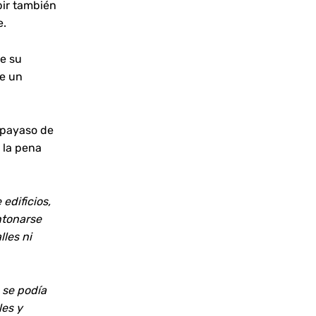
bir también
e.
de su
ce un
e payaso de
 la pena
edificios,
ntonarse
lles ni
o se podía
les y