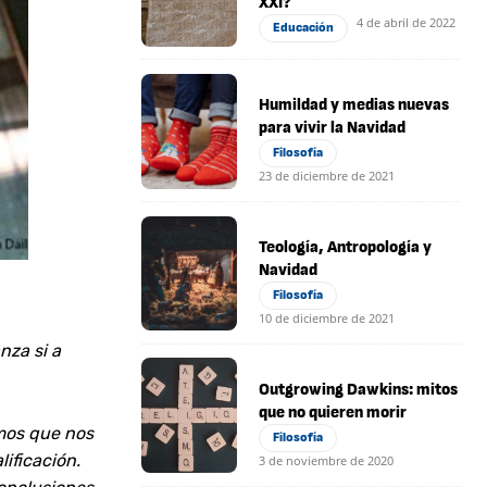
XXI?
4 de abril de 2022
Educación
Humildad y medias nuevas
para vivir la Navidad
Filosofía
23 de diciembre de 2021
Teología, Antropología y
Navidad
Filosofía
10 de diciembre de 2021
nza si a
Outgrowing Dawkins: mitos
que no quieren morir
imos que nos
Filosofía
ificación.
3 de noviembre de 2020