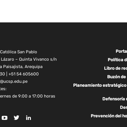
Porta
Católica San Pablo
Lázaro – Quinta Vivanco s/n
Política 
 Paisajista, Arequipa
Libro de r
30 | +51 54 605600
Buzón de
al@ucsp.edu.pe
Planeamiento estratégico 
tes:
iernes de 9:00 a 17:00 horas
Defensoría 
De
Prevención del h