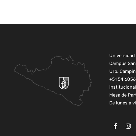
Universidad 
Campus San 
Urb. Campiña
+51 54 6056
institucion
Mesa de Par
De lunes a v