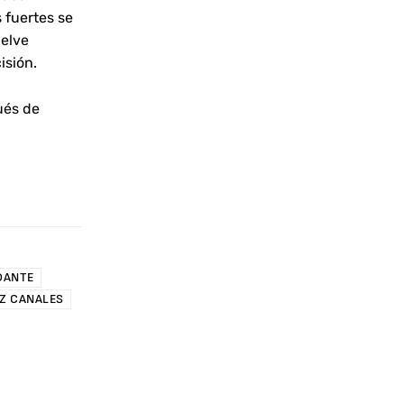
 fuertes se
uelve
isión.
ués de
DANTE
Z CANALES