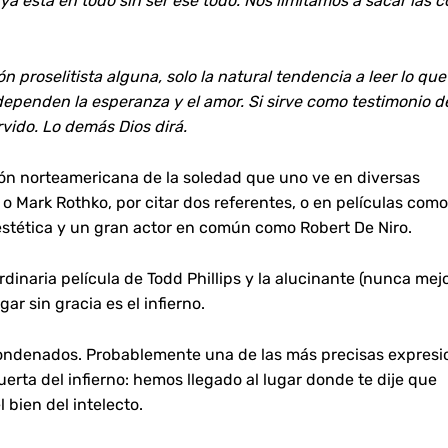
 ya está en todo sin ser ese todo. Nos limitamos a sacar las 
n proselitista alguna, solo la natural tendencia a leer lo qu
 dependen la esperanza y el amor. Si sirve como testimonio 
rvido. Lo demás Dios dirá.
ción norteamericana de la soledad que uno ve en diversas
 o Mark Rothko, por citar dos referentes, o en películas como
 estética y un gran actor en común como Robert De Niro.
rdinaria película de Todd Phillips y la alucinante (nunca mej
r sin gracia es el infierno.
os condenados. Probablemente una de las más precisas expresi
puerta del infierno: hemos llegado al lugar donde te dije que
bien del intelecto.