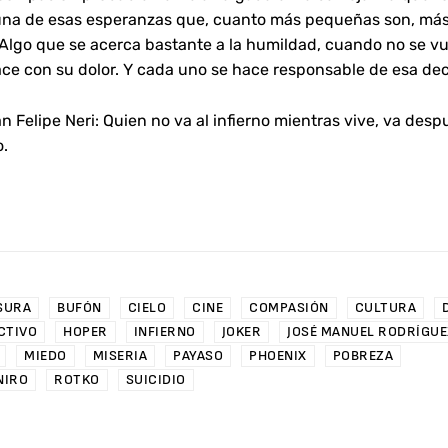
una de esas esperanzas que, cuanto más pequeñas son, más
 Algo que se acerca bastante a la humildad, cuando no se v
ce con su dolor. Y cada uno se hace responsable de esa dec
n Felipe Neri: Quien no va al infierno mientras vive, va desp
o.
SURA
BUFÓN
CIELO
CINE
COMPASIÓN
CULTURA
CTIVO
HOPER
INFIERNO
JOKER
JOSÉ MANUEL RODRÍGUE
MIEDO
MISERIA
PAYASO
PHOENIX
POBREZA
NIRO
ROTKO
SUICIDIO