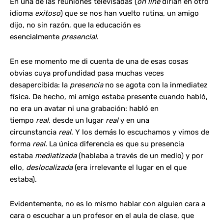
En una de las reuniones televisadas (
on line
dirían en otro
idioma
exitoso
) que se nos han vuelto rutina, un amigo
dijo, no sin razón, que la educación es
esencialmente
presencial
.
En ese momento me di cuenta de una de esas cosas
obvias cuya profundidad pasa muchas veces
desapercibida: la
presencia
no se agota con la inmediatez
física. De hecho, mi amigo estaba presente cuando habló,
no era un avatar ni una grabación: habló en
tiempo
real,
desde un lugar
real
y en una
circunstancia
real
. Y los demás lo escuchamos y vimos de
forma
real.
La única diferencia es que su presencia
estaba
mediatizada
(hablaba a través de un medio) y por
ello,
deslocalizada
(era irrelevante el lugar en el que
estaba).
Evidentemente, no es lo mismo hablar con alguien cara a
cara o escuchar a un profesor en el aula de clase, que